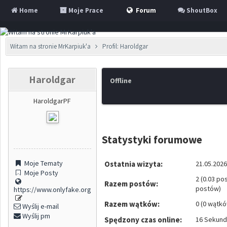
Home
Moje Prace
Forum
ShoutBox
Witam na stronie MrKarpiuk'a
Profil: Haroldgar
Haroldgar
Offline
HaroldgarPF
Statystyki forumowe
Moje Tematy
Ostatnia wizyta:
21.05.2026
Moje Posty
2 (0.03 po
Razem postów:
postów)
https://www.onlyfake.org
Razem wątków:
0 (0 wątkó
Wyślij e-mail
Wyślij pm
Spędzony czas online:
16 Sekund