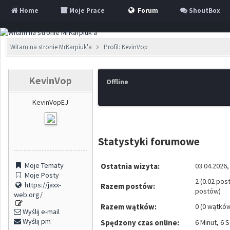
Home
Moje Prace
Forum
ShoutBox
Witam na stronie MrKarpiuk'a
Profil: KevinVop
KevinVop
Offline
KevinVopEJ
Statystyki forumowe
Moje Tematy
Ostatnia wizyta:
03.04.2026,
Moje Posty
2 (0.02 pos
https://jaxx-
Razem postów:
postów)
web.org/
Razem wątków:
0 (0 wątkó
Wyślij e-mail
Wyślij pm
Spędzony czas online:
6 Minut, 6 