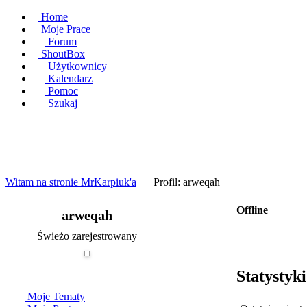
Home
Moje Prace
Forum
ShoutBox
Użytkownicy
Kalendarz
Pomoc
Szukaj
Witam na stronie MrKarpiuk'a
Profil: arweqah
Logowanie
Logowanie Facebook
Rejestracja
Offline
arweqah
Świeżo zarejestrowany
Statystyk
Moje Tematy