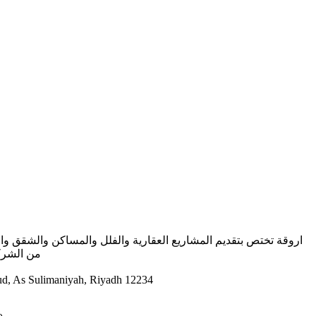
اروقة تختص بتقديم المشاريع العقارية والفلل والمساكن والشقق وال
من الشرك
h Al Saud, As Sulimaniyah, Riyadh 12234