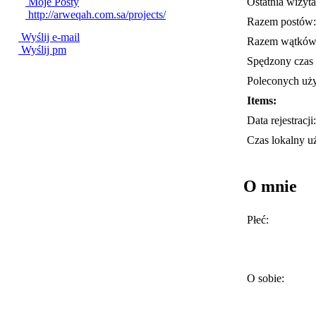
Ostatnia wizyta
Moje Posty
http://arweqah.com.sa/projects/
Razem postów:
Wyślij e-mail
Razem wątków
Wyślij pm
Spędzony czas 
Poleconych uż
Items:
Data rejestracji:
Czas lokalny u
O mnie
Płeć:
O sobie: