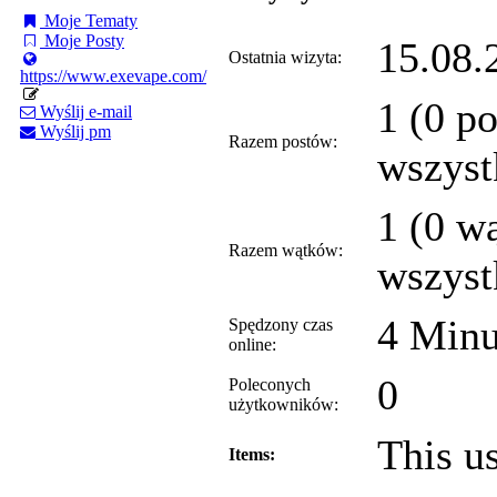
Moje Tematy
Moje Posty
15.08.
Ostatnia wizyta:
https://www.exevape.com/
1 (0 p
Wyślij e-mail
Wyślij pm
Razem postów:
wszyst
1 (0 w
Razem wątków:
wszyst
4 Minu
Spędzony czas
online:
0
Poleconych
użytkowników:
This u
Items: