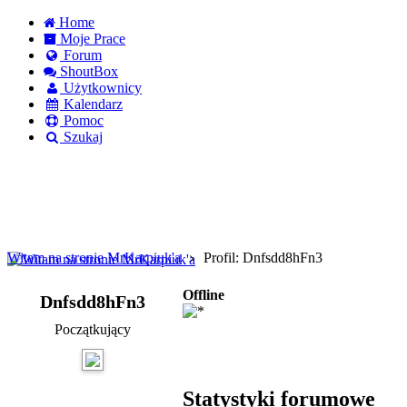
Home
Moje Prace
Forum
ShoutBox
Użytkownicy
Kalendarz
Pomoc
Szukaj
Logowanie
Logowanie Facebook
Rejestracja
Witam na stronie MrKarpiuk'a
Profil: Dnfsdd8hFn3
Offline
Dnfsdd8hFn3
Początkujący
Statystyki forumowe