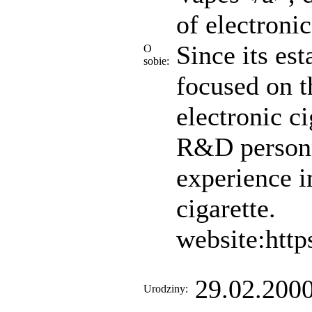
of electronic
Since its es
O
sobie:
focused on t
electronic c
R&D personn
experience i
cigarette.
website:htt
29.02.2000
Urodziny: