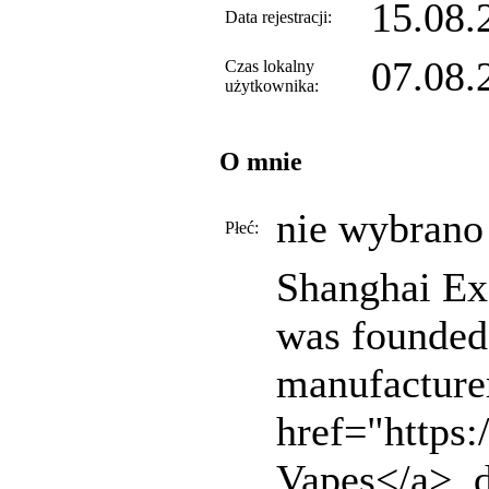
15.08.
Data rejestracji:
07.08.
Czas lokalny
użytkownika:
O mnie
nie wybrano
Płeć:
Shanghai Exq
was founded 
manufacture
href="https
Vapes</a>, d