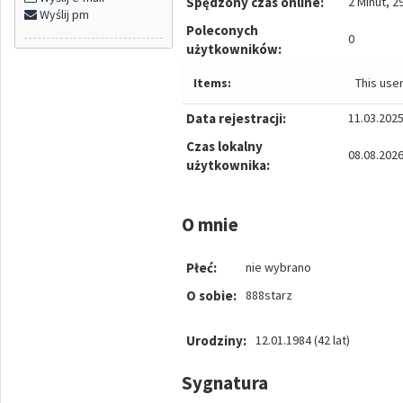
Spędzony czas online:
2 Minut, 
Wyślij pm
Poleconych
0
użytkowników:
Items:
This use
Data rejestracji:
11.03.202
Czas lokalny
08.08.2026
użytkownika:
O mnie
Płeć:
nie wybrano
O sobie:
888starz
Urodziny:
12.01.1984 (42 lat)
Sygnatura