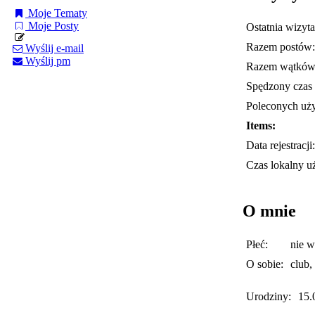
Moje Tematy
Moje Posty
Ostatnia wizyta
Razem postów:
Wyślij e-mail
Wyślij pm
Razem wątków
Spędzony czas 
Poleconych uż
Items:
Data rejestracji:
Czas lokalny u
O mnie
Płeć:
nie 
O sobie:
club,
Urodziny:
15.