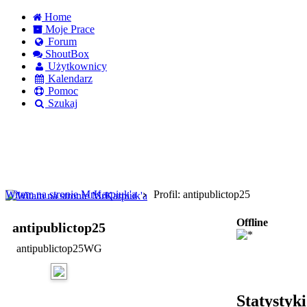
Home
Moje Prace
Forum
ShoutBox
Użytkownicy
Kalendarz
Pomoc
Szukaj
Logowanie
Logowanie Facebook
Rejestracja
Witam na stronie MrKarpiuk'a
Profil: antipublictop25
Offline
antipublictop25
antipublictop25WG
Statystyk