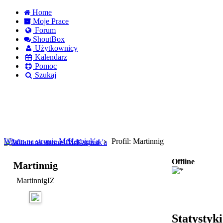
Home
Moje Prace
Forum
ShoutBox
Użytkownicy
Kalendarz
Pomoc
Szukaj
Logowanie
Logowanie Facebook
Rejestracja
Witam na stronie MrKarpiuk'a
Profil: Martinnig
Offline
Martinnig
MartinnigIZ
Statystyk