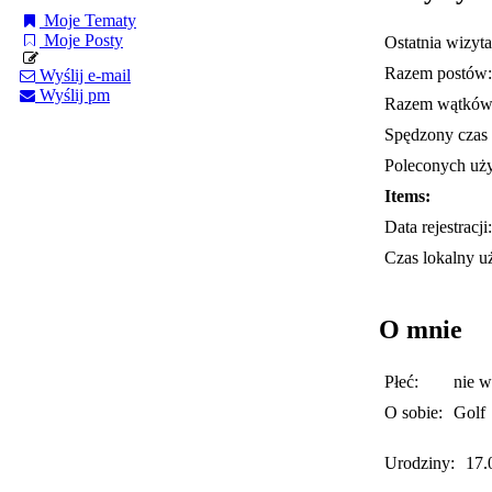
Moje Tematy
Moje Posty
Ostatnia wizyta
Razem postów:
Wyślij e-mail
Wyślij pm
Razem wątków
Spędzony czas 
Poleconych uż
Items:
Data rejestracji:
Czas lokalny u
O mnie
Płeć:
nie 
O sobie:
Golf
Urodziny:
17.