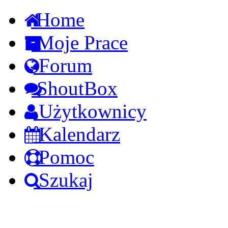
Home
Moje Prace
Forum
ShoutBox
Użytkownicy
Kalendarz
Pomoc
Szukaj