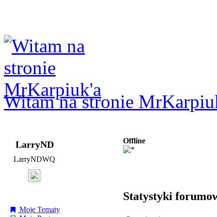
Logowanie
Logowanie Facebook
Rejestracja
Witam na stronie MrKarpiu
Offline
LarryND
LarryNDWQ
Statystyki forumo
Moje Tematy