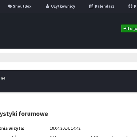
ShoutBox
Użytkownicy
Kalendarz
P
Logo
ine
tystyki forumowe
nia wizyta:
18.04.2024, 14:42