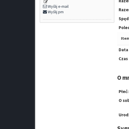
Raze
Wyślij e-mail
Raze
Wyślij pm
Spęd
Pole
Item
Data 
Czas
O m
Płeć:
O sob
Urod
Syg