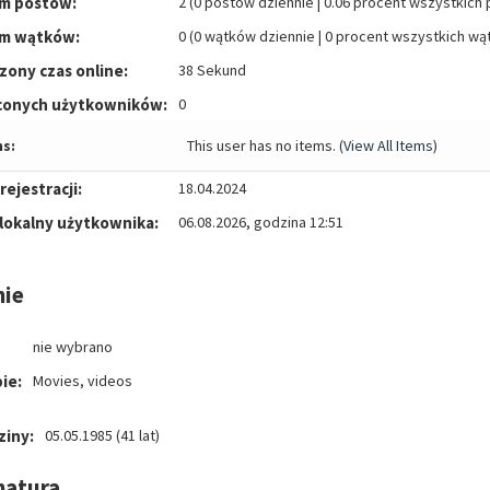
m postów:
2 (0 postów dziennie | 0.06 procent wszystkich
m wątków:
0 (0 wątków dziennie | 0 procent wszystkich w
zony czas online:
38 Sekund
conych użytkowników:
0
s:
This user has no items.
(
View All Items
)
rejestracji:
18.04.2024
 lokalny użytkownika:
06.08.2026, godzina 12:51
nie
nie wybrano
ie:
Movies, videos
ziny:
05.05.1985 (41 lat)
natura