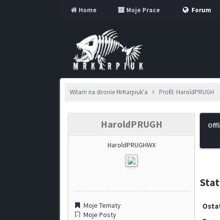
Home
Moje Prace
Forum
Witam na stronie MrKarpiuk'a
Profil: HaroldPRUGH
HaroldPRUGH
Offl
HaroldPRUGHWX
Sta
Moje Tematy
Ostat
Moje Posty