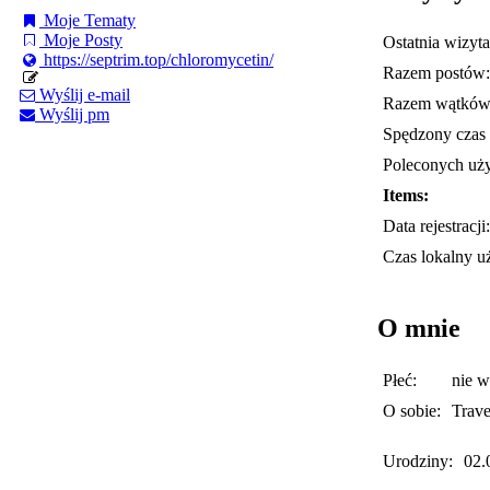
Moje Tematy
Moje Posty
Ostatnia wizyta
https://septrim.top/chloromycetin/
Razem postów:
Wyślij e-mail
Razem wątków
Wyślij pm
Spędzony czas 
Poleconych uż
Items:
Data rejestracji:
Czas lokalny u
O mnie
Płeć:
nie 
O sobie:
Trave
Urodziny:
02.