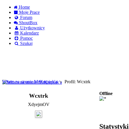
Home
Moje Prace
Forum
ShoutBox
Użytkownicy
Kalendarz
Pomoc
Szukaj
Logowanie
Logowanie Facebook
Rejestracja
Witam na stronie MrKarpiuk'a
Profil: Wcxtrk
Offline
Wcxtrk
XdyejmOV
Statystyk