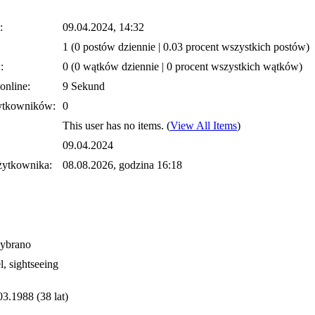
:
09.04.2024, 14:32
1 (0 postów dziennie | 0.03 procent wszystkich postów)
:
0 (0 wątków dziennie | 0 procent wszystkich wątków)
online:
9 Sekund
ytkowników:
0
This user has no items.
(
View All Items
)
09.04.2024
żytkownika:
08.08.2026, godzina 16:18
wybrano
l, sightseeing
03.1988 (38 lat)