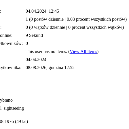
:
04.04.2024, 12:45
1 (0 postów dziennie | 0.03 procent wszystkich postów)
:
0 (0 wątków dziennie | 0 procent wszystkich wątków)
online:
9 Sekund
ytkowników:
0
This user has no items.
(
View All Items
)
04.04.2024
żytkownika:
08.08.2026, godzina 12:52
wybrano
l, sightseeing
08.1976 (49 lat)