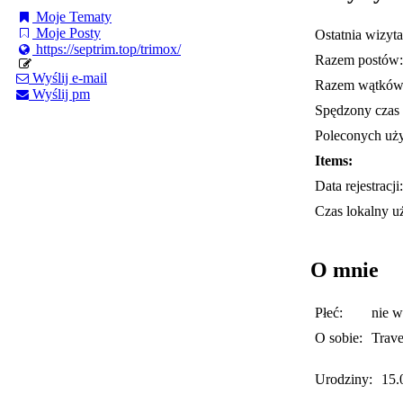
Moje Tematy
Moje Posty
Ostatnia wizyta
https://septrim.top/trimox/
Razem postów:
Wyślij e-mail
Razem wątków
Wyślij pm
Spędzony czas 
Poleconych uż
Items:
Data rejestracji:
Czas lokalny u
O mnie
Płeć:
nie 
O sobie:
Trave
Urodziny:
15.