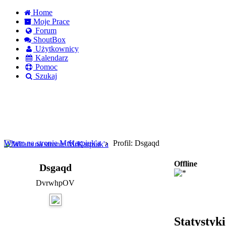
Home
Moje Prace
Forum
ShoutBox
Użytkownicy
Kalendarz
Pomoc
Szukaj
Logowanie
Logowanie Facebook
Rejestracja
Witam na stronie MrKarpiuk'a
Profil: Dsgaqd
Offline
Dsgaqd
DvrwhpOV
Statystyk