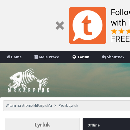
Follo
with 
FREE 
Home
Moje Prace
Forum
ShoutBox
Witam na stronie MrKarpiuk'a
Profil: Lyrluk
Lyrluk
Offline