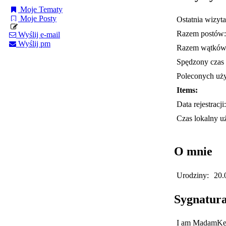
Moje Tematy
Moje Posty
Ostatnia wizyta
Razem postów:
Wyślij e-mail
Wyślij pm
Razem wątków
Spędzony czas 
Poleconych uż
Items:
Data rejestracji:
Czas lokalny u
O mnie
Urodziny:
20.
Sygnatur
I am MadamKejse