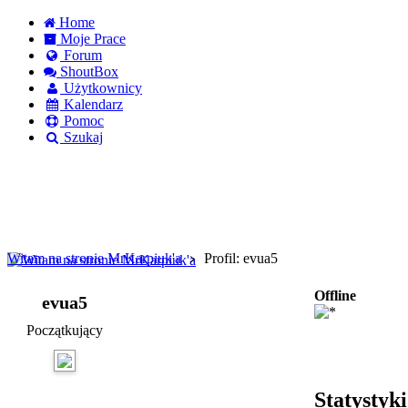
Home
Moje Prace
Forum
ShoutBox
Użytkownicy
Kalendarz
Pomoc
Szukaj
Logowanie
Logowanie Facebook
Rejestracja
Witam na stronie MrKarpiuk'a
Profil: evua5
Offline
evua5
Początkujący
Statystyk