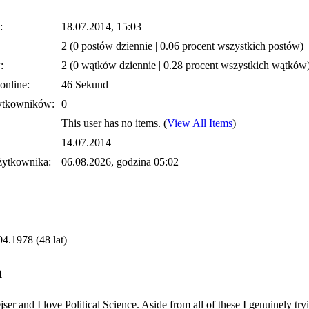
:
18.07.2014, 15:03
2 (0 postów dziennie | 0.06 procent wszystkich postów)
:
2 (0 wątków dziennie | 0.28 procent wszystkich wątków
online:
46 Sekund
ytkowników:
0
This user has no items.
(
View All Items
)
14.07.2014
żytkownika:
06.08.2026, godzina 05:02
04.1978 (48 lat)
a
r and I love Political Science. Aside from all of these I genuinely tr