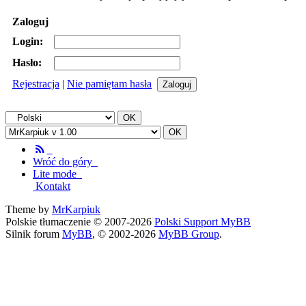
Zaloguj
Login:
Hasło:
Rejestracja
|
Nie pamiętam hasła
Wróć do góry
Lite mode
Kontakt
Theme by
MrKarpiuk
Polskie tłumaczenie © 2007-2026
Polski Support MyBB
Silnik forum
MyBB
, © 2002-2026
MyBB Group
.