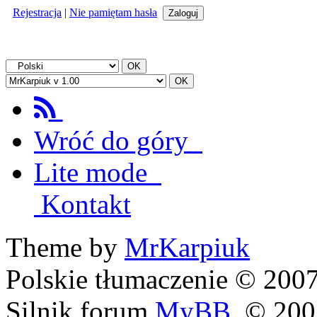
Rejestracja
|
Nie pamiętam hasła
Wróć do góry
Lite mode
Kontakt
Theme by
MrKarpiuk
Polskie tłumaczenie © 20
Silnik forum
MyBB
, © 20