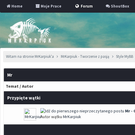
Home
Moje Prace
Forum
ShoutBox
Witam na stronie MrKarpiuk'a
MrKarpiuk - Tworzenie z pasją
Style MyBB
Mr
Temat
/
Autor
Przypięte wątki
Mr -
Autor wątku
MrKarpiuk