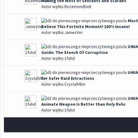
Making the Most of Sextants and Scarabs
Autor wątku
Rozemondbell
Must
Believe This Fortnite Moment! 100% Insane!
Autor wątku
JamesVer
U4GM
Guide: The Stench Of Corruption
Autor wątku
1fuhd
U4GM
for Safer Raid Extractions
Autor wątku
CrystalVibe
U4GM
Animate Weapon Is Better than Holy Relic
Autor wątku
1fuhd