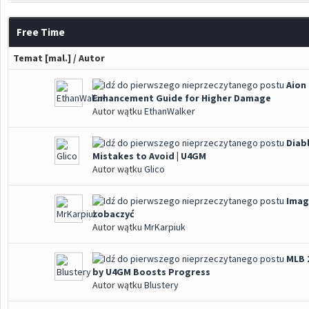
Free Time
Temat
[
mal.
]
/
Autor
Aion
Enhancement Guide for Higher Damage
Autor wątku
EthanWalker
Diab
Mistakes to Avoid | U4GM
Autor wątku
Glico
Imag
zobaczyć
Autor wątku
MrKarpiuk
MLB 
by U4GM Boosts Progress
Autor wątku
Blustery