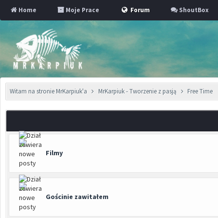
Home
Moje Prace
Forum
ShoutBox
Witam na stronie MrKarpiuk'a
MrKarpiuk - Tworzenie z pasją
Free Time
Filmy
Gościnie zawitałem