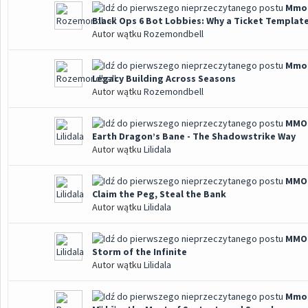
Mmoe
Black Ops 6 Bot Lobbies: Why a Ticket Templat
Autor wątku
Rozemondbell
Mmoe
Legacy Building Across Seasons
Autor wątku
Rozemondbell
MMOe
Earth Dragon’s Bane - The Shadowstrike Way
Autor wątku
Lilidala
MMOe
Claim the Peg, Steal the Bank
Autor wątku
Lilidala
MMOe
Storm of the Infinite
Autor wątku
Lilidala
Mmoe