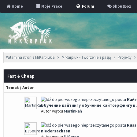
Home
Moje Prace
Forum
ShoutBox
Witam na stronie MrKarpiuk'a
MrKarpiuk - Tworzenie z pasją
Projekty
Fast & Cheap
Temat
/
Autor
Кайт
обучение кайтингу обучение кайтсёрфингу в 
Autor wątku
MartinRah
Russ
niedersachsen
Autor wątku
DJSouro