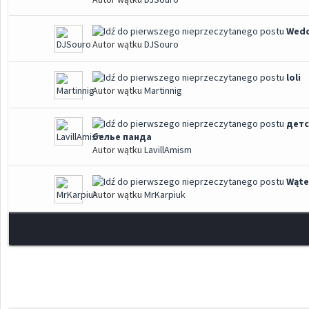
Wedd
Autor wątku
DJSouro
loli
Autor wątku
Martinnig
детс
белье панда
Autor wątku
LavillAmism
Wąte
Autor wątku
MrKarpiuk