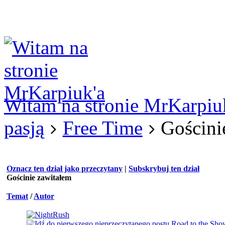
Logowanie
Logowanie Facebook
Rejestracja
Witam na stronie MrKarpiu
pasją
Free Time
Gościni
Oznacz ten dział jako przeczytany
|
Subskrybuj ten dział
Gościnie zawitałem
Temat
/
Autor
Road to the Sho