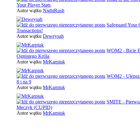
Your Player Stats
Autor wątku
NightRush
Safeguard Your 
Transactions!
Autor wątku
Deweysah
WOM2 - Bicie El
Ognistego Króla
Autor wątku
MrKarpiuk
WOM2 - Ulepszan
8 i na 9
Autor wątku
MrKarpiuk
SMITE - Pierws
Meczyk (CUPID)
Autor wątku
MrKarpiuk