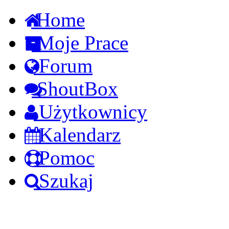
Home
Moje Prace
Forum
ShoutBox
Użytkownicy
Kalendarz
Pomoc
Szukaj