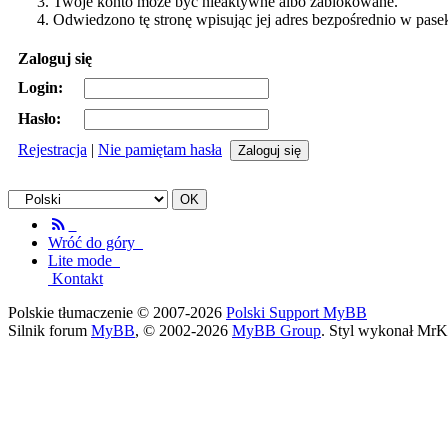
Twoje konto może być nieaktywne albo zablokowane.
Odwiedzono tę stronę wpisując jej adres bezpośrednio w pase
Zaloguj się
Login:
Hasło:
Rejestracja
|
Nie pamiętam hasła
Wróć do góry
Lite mode
Kontakt
Polskie tłumaczenie © 2007-2026
Polski Support MyBB
Silnik forum
MyBB
, © 2002-2026
MyBB Group
. Styl wykonał MrK