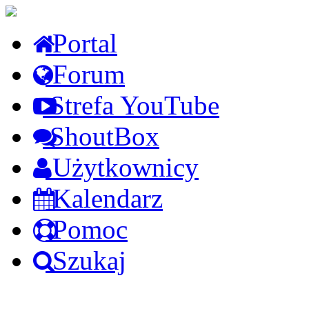
Portal
Forum
Strefa YouTube
ShoutBox
Użytkownicy
Kalendarz
Pomoc
Szukaj