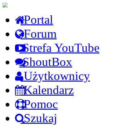
Portal
Forum
Strefa YouTube
ShoutBox
Użytkownicy
Kalendarz
Pomoc
Szukaj