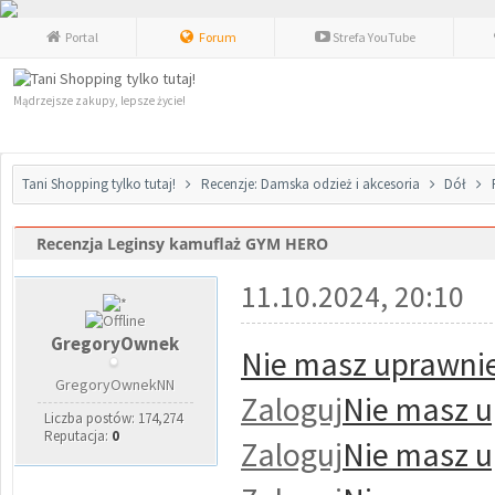
Portal
Forum
Strefa YouTube
Mądrzejsze zakupy, lepsze życie!
Tani Shopping tylko tutaj!
Recenzje: Damska odzież i akcesoria
Dół
Recenzja Leginsy kamuflaż GYM HERO
0 głosów - średnia: 0
1
2
3
4
5
11.10.2024, 20:10
GregoryOwnek
Nie masz uprawnie
GregoryOwnekNN
Zaloguj
Nie masz u
Liczba postów: 174,274
Reputacja:
0
Zaloguj
Nie masz u