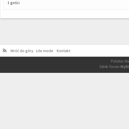
1 gości
Wróć do góry
Lite mode
Kontakt
Polskie t
Silnik forum
MyB