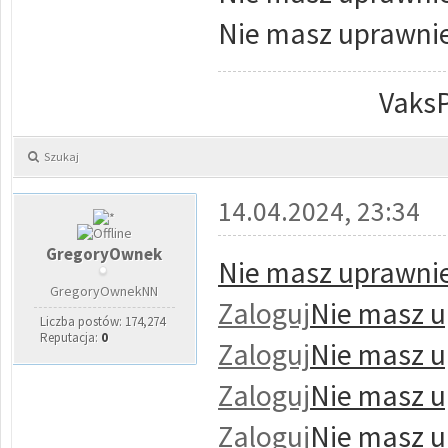
Nie masz uprawnie
VaksP
Szukaj
14.04.2024, 23:34
GregoryOwnek
Nie masz uprawnie
GregoryOwnekNN
Zaloguj
Nie masz u
Liczba postów: 174,274
Reputacja:
0
Zaloguj
Nie masz u
Zaloguj
Nie masz u
Zaloguj
Nie masz u