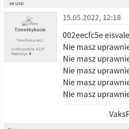
69 USD
0 głosów - średnia: 0
1
2
3
4
5
15.05.2022, 12:18
Timothykacle
002eecfc5e eisval
TimothykacleEJ
Nie masz uprawnie
Liczba postów: 4,129
Reputacja:
0
Nie masz uprawnie
Nie masz uprawnie
Nie masz uprawnie
Nie masz uprawnie
VaksP