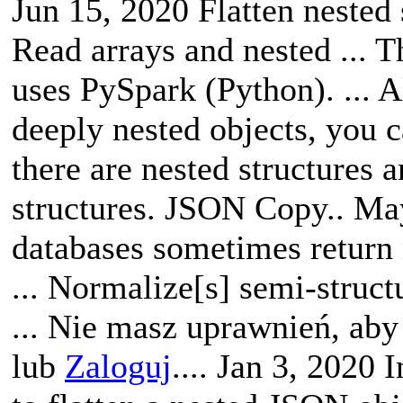
Jun 15, 2020 Flatten nested 
Read arrays and nested ... Th
uses PySpark (Python). ... 
deeply nested objects, you ca
there are nested structures a
structures. JSON Copy.. M
databases sometimes return
... Normalize[s] semi-struct
... Nie masz uprawnień, aby
lub
Zaloguj
.... Jan 3, 2020 