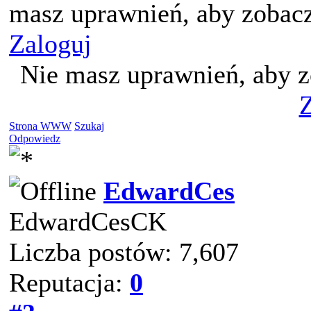
masz uprawnień, aby zobacz
Zaloguj
Nie masz uprawnień, aby z
Z
Strona WWW
Szukaj
Odpowiedz
EdwardCes
EdwardCesCK
Liczba postów: 7,607
Reputacja:
0