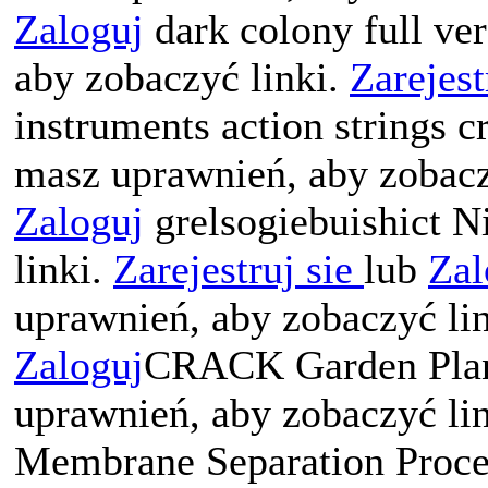
Zaloguj
dark colony full ve
aby zobaczyć linki.
Zarejest
instruments action strings 
masz uprawnień, aby zobacz
Zaloguj
grelsogiebuishict N
linki.
Zarejestruj sie
lub
Zal
uprawnień, aby zobaczyć li
Zaloguj
CRACK Garden Plan
uprawnień, aby zobaczyć li
Membrane Separation Proce