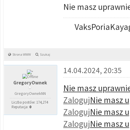
Nie masz uprawnie
VaksPoriaKayag
Strona WWW
Szukaj
14.04.2024, 20:35
GregoryOwnek
Nie masz uprawnie
GregoryOwnekNN
Zaloguj
Nie masz u
Liczba postów: 174,274
Reputacja:
0
Zaloguj
Nie masz u
Zaloguj
Nie masz u