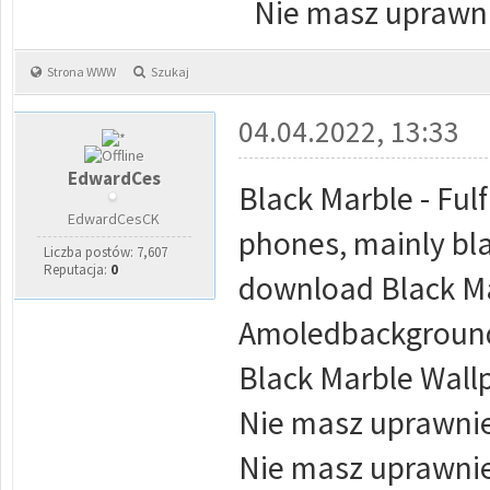
Nie masz uprawni
Strona WWW
Szukaj
04.04.2022, 13:33
EdwardCes
Black Marble - Ful
EdwardCesCK
phones, mainly bla
Liczba postów: 7,607
Reputacja:
0
download Black Ma
Amoledbackgrounds
Black Marble Wallp
Nie masz uprawnie
Nie masz uprawnie