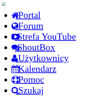
Portal
Forum
Strefa YouTube
ShoutBox
Użytkownicy
Kalendarz
Pomoc
Szukaj