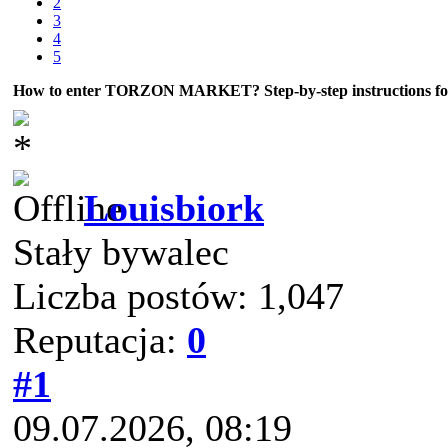
2
3
4
5
How to enter TORZON MARKET? Step-by-step instructions for 
Louisbiork
Stały bywalec
Liczba postów: 1,047
Reputacja:
0
#1
09.07.2026, 08:19