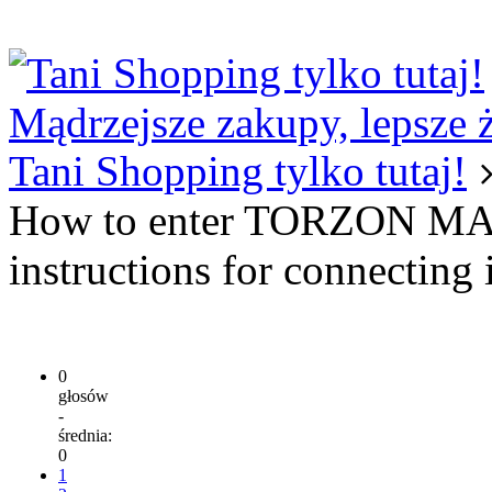
Logowanie
Logowanie Facebook
Rejestracja
Mądrzejsze zakupy, lepsze 
Tani Shopping tylko tutaj!
How to enter TORZON MA
instructions for connecting 
0
głosów
-
średnia:
0
1