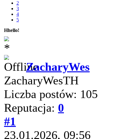
2
3
4
5
Hhello!
ZacharyWes
ZacharyWesTH
Liczba postów: 105
Reputacja:
0
#1
23.01.2026, 09:56