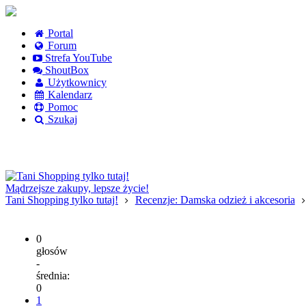
Portal
Forum
Strefa YouTube
ShoutBox
Użytkownicy
Kalendarz
Pomoc
Szukaj
Logowanie
Logowanie Facebook
Rejestracja
Mądrzejsze zakupy, lepsze życie!
Tani Shopping tylko tutaj!
Recenzje: Damska odzież i akcesoria
0
głosów
-
średnia:
0
1