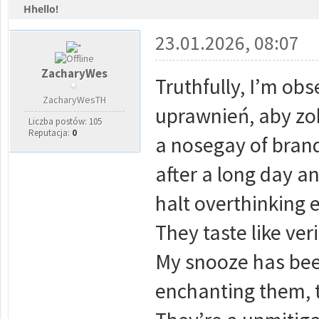
Hhello!
0 głosów - średnia: 0
1
2
3
4
5
23.01.2026, 08:07
ZacharyWes
Truthfully, I’m ob
ZacharyWesTH
uprawnień, aby zob
Liczba postów: 105
Reputacja:
0
a nosegay of brands
after a long day a
halt overthinking 
They taste like ver
My snooze has been
enchanting them, t