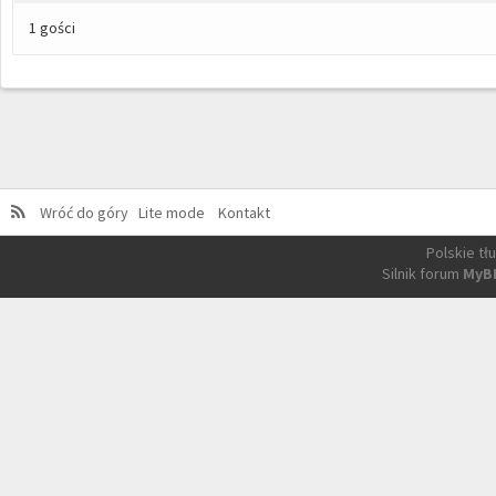
1 gości
Wróć do góry
Lite mode
Kontakt
Polskie t
Silnik forum
MyB