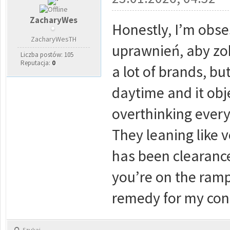
ZacharyWes
Honestly, I’m obs
ZacharyWesTH
uprawnień, aby zob
Liczba postów: 105
Reputacja:
0
a lot of brands, but
daytime and it obj
overthinking every
They leaning like v
has been clearance 
you’re on the rampa
remedy for my cons
Szukaj