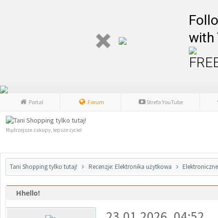
Foll
with
FREE
Portal
Forum
Strefa YouTube
Mądrzejsze zakupy, lepsze życie!
Tani Shopping tylko tutaj!
Recenzje: Elektronika użytkowa
Elektroniczn
Hhello!
0 głosów - średnia: 0
1
2
3
4
5
23.01.2026, 04:52