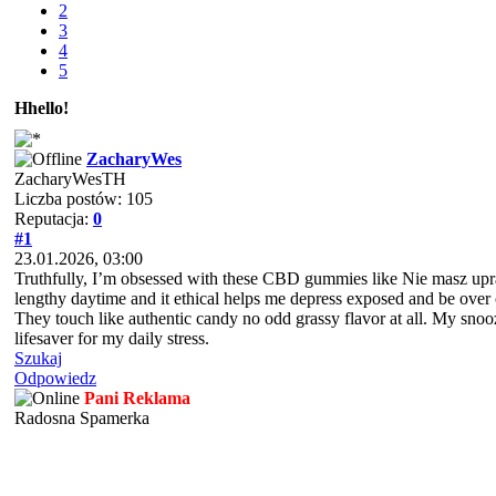
2
3
4
5
Hhello!
ZacharyWes
ZacharyWesTH
Liczba postów: 105
Reputacja:
0
#1
23.01.2026, 03:00
Truthfully, I’m obsessed with these CBD gummies like Nie masz upr
lengthy daytime and it ethical helps me depress exposed and be over
They touch like authentic candy no odd grassy flavor at all. My snooze
lifesaver for my daily stress.
Szukaj
Odpowiedz
Pani Reklama
Radosna Spamerka