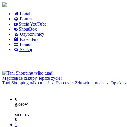
Portal
Forum
Strefa YouTube
ShoutBox
Użytkownicy
Kalendarz
Pomoc
Szukaj
Logowanie
Logowanie Facebook
Rejestracja
Mądrzejsze zakupy, lepsze życie!
Tani Shopping tylko tutaj!
Recenzje: Zdrowie i uroda
Opieka 
0
głosów
-
średnia:
0
1