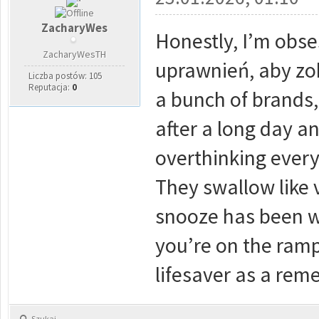
ZacharyWes
Honestly, I’m obs
ZacharyWesTH
uprawnień, aby zob
Liczba postów: 105
Reputacja:
0
a bunch of brands, 
after a long day an
overthinking every
They swallow like v
snooze has been wa
you’re on the ramp
lifesaver as a reme
Szukaj