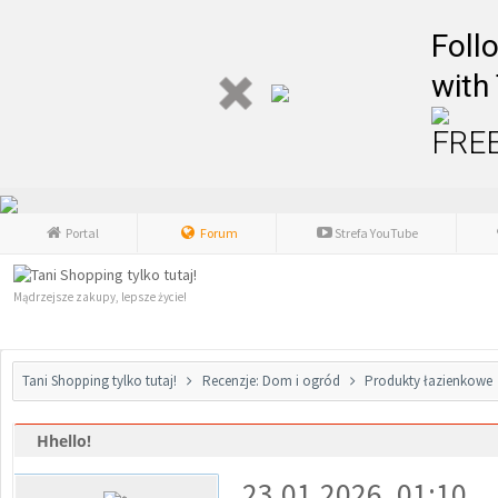
Foll
with
FREE
Portal
Forum
Strefa YouTube
Mądrzejsze zakupy, lepsze życie!
Tani Shopping tylko tutaj!
Recenzje: Dom i ogród
Produkty łazienkowe
Hhello!
0 głosów - średnia: 0
1
2
3
4
5
23.01.2026, 01:10