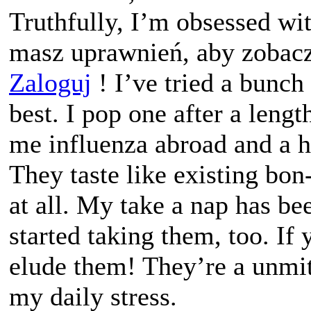
Truthfully, I’m obsessed w
masz uprawnień, aby zobacz
Zaloguj
! I’ve tried a bunch 
best. I pop one after a lengt
me influenza abroad and a h
They taste like existing bon
at all. My take a nap has bee
started taking them, too. If 
elude them! They’re a unmit
my daily stress.