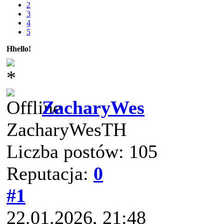
2
3
4
5
Hhello!
ZacharyWes
ZacharyWesTH
Liczba postów: 105
Reputacja:
0
#1
22.01.2026, 21:48