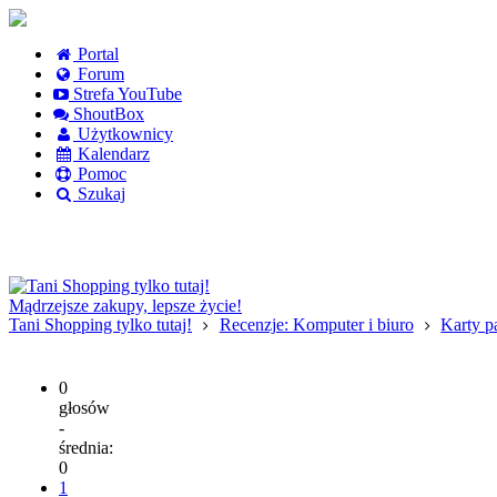
Portal
Forum
Strefa YouTube
ShoutBox
Użytkownicy
Kalendarz
Pomoc
Szukaj
Logowanie
Logowanie Facebook
Rejestracja
Mądrzejsze zakupy, lepsze życie!
Tani Shopping tylko tutaj!
Recenzje: Komputer i biuro
Karty p
0
głosów
-
średnia:
0
1