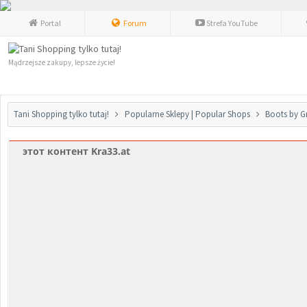
Portal
Forum
Strefa YouTube
Mądrzejsze zakupy, lepsze życie!
Tani Shopping tylko tutaj!
Popularne Sklepy | Popular Shops
Boots by G
этот контент Kra33.at