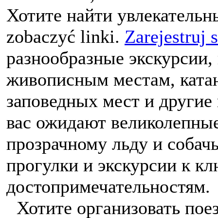
Хотите найти увлекательны
zobaczyć linki.
Zarejestruj 
разнообразные экскурсии,
живописным местам, катан
заповедных мест и другие
вас ожидают великолепные
прозрачному льду и собач
прогулки и экскурсии к к
достопримечательностям.
Хотите организовать поез