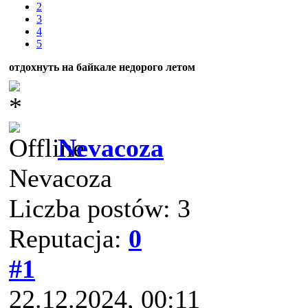
2
3
4
5
отдохнуть на байкале недорого летом
Nevacoza
Nevacoza
Liczba postów: 3
Reputacja:
0
#1
22.12.2024, 00:11