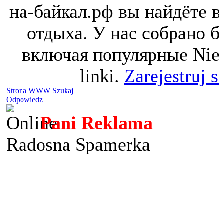
на-байкал.рф вы найдёте 
отдыха. У нас собрано 
включая популярные Nie 
linki.
Zarejestruj 
Strona WWW
Szukaj
Odpowiedz
Pani Reklama
Radosna Spamerka