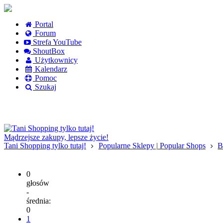
Portal
Forum
Strefa YouTube
ShoutBox
Użytkownicy
Kalendarz
Pomoc
Szukaj
Logowanie
Logowanie Facebook
Rejestracja
Mądrzejsze zakupy, lepsze życie!
Tani Shopping tylko tutaj!
Popularne Sklepy | Popular Shops
B
0
głosów
-
średnia:
0
1