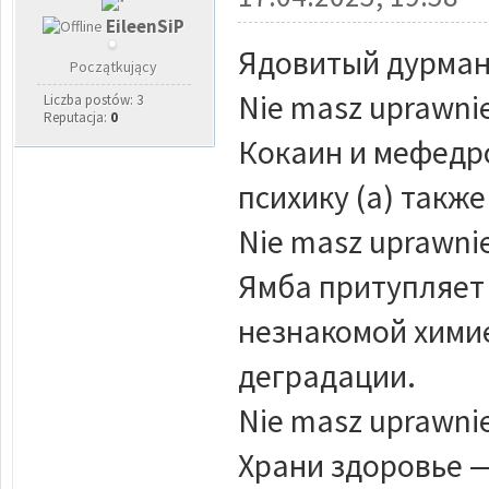
EileenSiP
Ядовитый дурман
Początkujący
Nie masz uprawnie
Liczba postów: 3
Reputacja:
0
Кокаин и мефедр
психику (а) также
Nie masz uprawnie
Ямба притупляет 
незнакомой хими
деградации.
Nie masz uprawnie
Храни здоровье —