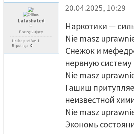
20.04.2025, 10:29
Latashated
Наркотики — сил
Początkujący
Nie masz uprawnie
Liczba postów: 1
Reputacja:
0
Снежок и мефедр
нервную систему 
Nie masz uprawnie
Гашиш притупляет
неизвестной хими
Nie masz uprawnie
Экономь состояни