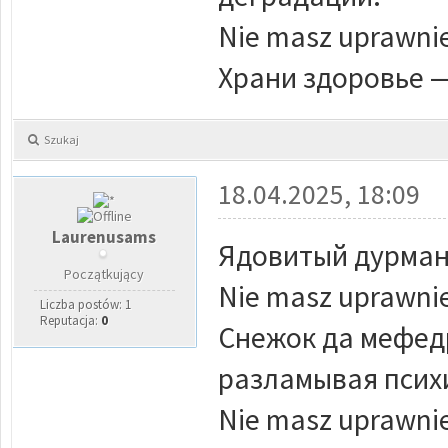
Nie masz uprawnie
Храни здоровье —
Szukaj
18.04.2025, 18:09
Laurenusams
Ядовитый дурман
Początkujący
Nie masz uprawnie
Liczba postów: 1
Reputacja:
0
Снежок да мефед
разламывая психи
Nie masz uprawnie