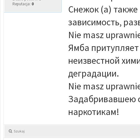
Reputacja:
0
Снежок (а) такж
зависимость, раз
Nie masz uprawnie
Ямба притупляет 
неизвестной хим
деградации.
Nie masz uprawnie
Задабривавшею с
наркотикам!
Szukaj