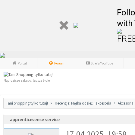
Foll
with
FREE
Portal
Forum
Strefa YouTube
Mądrzejsze zakupy, lepsze życie!
Tani Shopping tylko tutaj!
Recenzje: Męska odzież i akcesoria
Akcesoria
apprenticesense service
0 głosów - średnia: 0
1
2
3
4
5
17.04.2025, 19:58