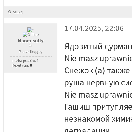
Szukaj
17.04.2025, 22:06
Naomisully
Ядовитый дурман
Początkujący
Nie masz uprawnie
Liczba postów: 1
Reputacja:
0
Снежок (а) такж
руша нервную сис
Nie masz uprawnie
Гашиш притупляет
незнакомой хими
деградации.