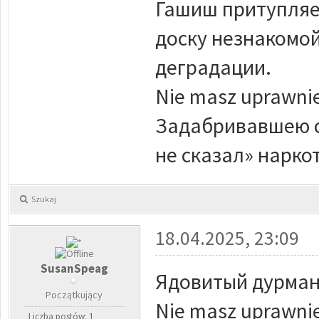
Гашиш притупляет
доску незнакомой
деградации.
Nie masz uprawnie
Задабривавшею со
не сказал» нарко
Szukaj
18.04.2025, 23:09
SusanSpeag
Ядовитый дурман
Początkujący
Nie masz uprawnie
Liczba postów: 1