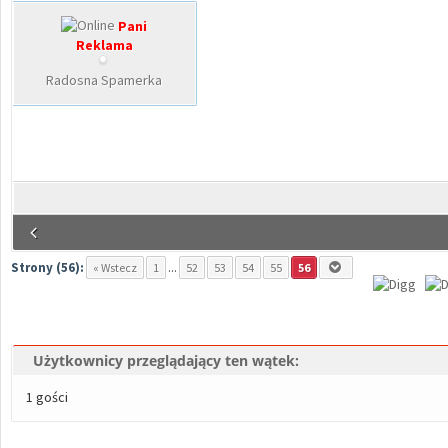
Pani
Reklama
Radosna Spamerka
Strony (56):
« Wstecz
1
...
52
53
54
55
56
Użytkownicy przeglądający ten wątek:
1 gości