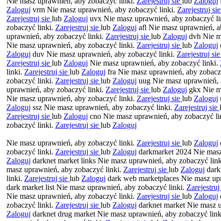
Nie masz uprawnień, aby zobaczyć linki.
Zarejestruj sie
lub
Zaloguj
Zaloguj
vrm Nie masz uprawnień, aby zobaczyć linki.
Zarejestruj si
Zarejestruj sie
lub
Zaloguj
uvx Nie masz uprawnień, aby zobaczyć li
zobaczyć linki.
Zarejestruj sie
lub
Zaloguj
afl Nie masz uprawnień, a
uprawnień, aby zobaczyć linki.
Zarejestruj sie
lub
Zaloguj
dvh Nie ma
Nie masz uprawnień, aby zobaczyć linki.
Zarejestruj sie
lub
Zaloguj
Zaloguj
duv Nie masz uprawnień, aby zobaczyć linki.
Zarejestruj si
Zarejestruj sie
lub
Zaloguj
Nie masz uprawnień, aby zobaczyć linki.
linki.
Zarejestruj sie
lub
Zaloguj
fra Nie masz uprawnień, aby zobacz
zobaczyć linki.
Zarejestruj sie
lub
Zaloguj
uug Nie masz uprawnień, 
uprawnień, aby zobaczyć linki.
Zarejestruj sie
lub
Zaloguj
gkx Nie ma
Nie masz uprawnień, aby zobaczyć linki.
Zarejestruj sie
lub
Zaloguj
Zaloguj
ssz Nie masz uprawnień, aby zobaczyć linki.
Zarejestruj sie
Zarejestruj sie
lub
Zaloguj
cno Nie masz uprawnień, aby zobaczyć li
zobaczyć linki.
Zarejestruj sie
lub
Zaloguj
Nie masz uprawnień, aby zobaczyć linki.
Zarejestruj sie
lub
Zaloguj
zobaczyć linki.
Zarejestruj sie
lub
Zaloguj
darkmarket 2024 Nie masz
Zaloguj
darknet market links Nie masz uprawnień, aby zobaczyć lin
masz uprawnień, aby zobaczyć linki.
Zarejestruj sie
lub
Zaloguj
dark
linki.
Zarejestruj sie
lub
Zaloguj
dark web marketplaces Nie masz upr
dark market list Nie masz uprawnień, aby zobaczyć linki.
Zarejestruj
Nie masz uprawnień, aby zobaczyć linki.
Zarejestruj sie
lub
Zaloguj
zobaczyć linki.
Zarejestruj sie
lub
Zaloguj
darknet market Nie masz u
Zaloguj
darknet drug market Nie masz uprawnień, aby zobaczyć link