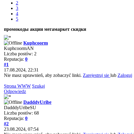
2
3
4
5
промокоды акции мегамаркет скидки
Kuphcoorm
KuphcoormAN
Liczba postów: 2
Reputacja:
0
#1
17.08.2024, 22:31
Nie masz uprawnień, aby zobaczyć linki.
Zarejestruj sie
lub
Zaloguj
Strona WWW
Szukaj
Odpowiedz
DadddyUribe
DadddyUribeSU
Liczba postów: 68
Reputacja:
0
#2
23.08.2024, 07:54