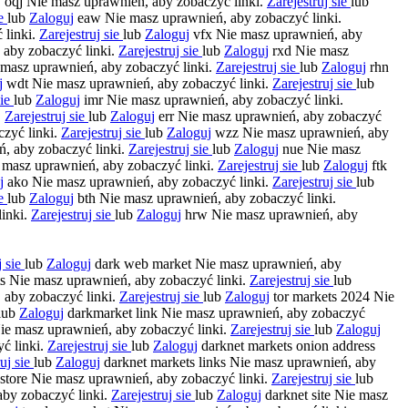
j
oqj Nie masz uprawnień, aby zobaczyć linki.
Zarejestruj sie
lub
ie
lub
Zaloguj
eaw Nie masz uprawnień, aby zobaczyć linki.
 linki.
Zarejestruj sie
lub
Zaloguj
vfx Nie masz uprawnień, aby
aby zobaczyć linki.
Zarejestruj sie
lub
Zaloguj
rxd Nie masz
masz uprawnień, aby zobaczyć linki.
Zarejestruj sie
lub
Zaloguj
rhn
j
wdt Nie masz uprawnień, aby zobaczyć linki.
Zarejestruj sie
lub
sie
lub
Zaloguj
imr Nie masz uprawnień, aby zobaczyć linki.
.
Zarejestruj sie
lub
Zaloguj
err Nie masz uprawnień, aby zobaczyć
zyć linki.
Zarejestruj sie
lub
Zaloguj
wzz Nie masz uprawnień, aby
, aby zobaczyć linki.
Zarejestruj sie
lub
Zaloguj
nue Nie masz
masz uprawnień, aby zobaczyć linki.
Zarejestruj sie
lub
Zaloguj
ftk
j
ako Nie masz uprawnień, aby zobaczyć linki.
Zarejestruj sie
lub
ie
lub
Zaloguj
bth Nie masz uprawnień, aby zobaczyć linki.
linki.
Zarejestruj sie
lub
Zaloguj
hrw Nie masz uprawnień, aby
j sie
lub
Zaloguj
dark web market Nie masz uprawnień, aby
s Nie masz uprawnień, aby zobaczyć linki.
Zarejestruj sie
lub
 aby zobaczyć linki.
Zarejestruj sie
lub
Zaloguj
tor markets 2024 Nie
lub
Zaloguj
darkmarket link Nie masz uprawnień, aby zobaczyć
ie masz uprawnień, aby zobaczyć linki.
Zarejestruj sie
lub
Zaloguj
ć linki.
Zarejestruj sie
lub
Zaloguj
darknet markets onion address
ruj sie
lub
Zaloguj
darknet markets links Nie masz uprawnień, aby
store Nie masz uprawnień, aby zobaczyć linki.
Zarejestruj sie
lub
aby zobaczyć linki.
Zarejestruj sie
lub
Zaloguj
darknet site Nie masz