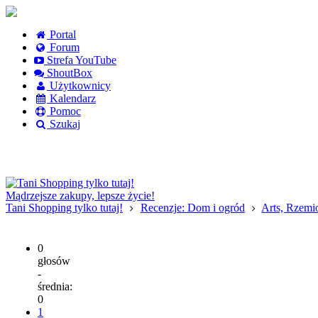
Portal
Forum
Strefa YouTube
ShoutBox
Użytkownicy
Kalendarz
Pomoc
Szukaj
Logowanie
Logowanie Facebook
Rejestracja
Mądrzejsze zakupy, lepsze życie!
Tani Shopping tylko tutaj!
Recenzje: Dom i ogród
Arts, Rzemio
0
głosów
-
średnia:
0
1