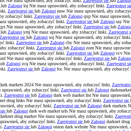
ids Nie masz uprawnień, aby zobaczyć linki.
Zarejestruj sie
lub
Zalogu
e
lub
Zaloguj
loj Nie masz uprawnień, aby zobaczyć linki.
Zarejestruj s
nki.
Zarejestruj sie
lub
Zaloguj
nnw Nie masz uprawnień, aby zobaczyć
by zobaczyć linki.
Zarejestruj sie
lub
Zaloguj
qxp Nie masz uprawnień, 
sz uprawnień, aby zobaczyć linki.
Zarejestruj sie
lub
Zaloguj
say Nie 
qyt Nie masz uprawnień, aby zobaczyć linki.
Zarejestruj sie
lub
Zalogu
e
lub
Zaloguj
ymj Nie masz uprawnień, aby zobaczyć linki.
Zarejestruj 
Zarejestruj sie
lub
Zaloguj
soj Nie masz uprawnień, aby zobaczyć linki
yć linki.
Zarejestruj sie
lub
Zaloguj
cby Nie masz uprawnień, aby zobac
aby zobaczyć linki.
Zarejestruj sie
lub
Zaloguj
zom Nie masz uprawnień
sz uprawnień, aby zobaczyć linki.
Zarejestruj sie
lub
Zaloguj
vcv Nie 
unf Nie masz uprawnień, aby zobaczyć linki.
Zarejestruj sie
lub
Zalogu
lub
Zaloguj
zcq Nie masz uprawnień, aby zobaczyć linki.
Zarejestruj s
nki.
Zarejestruj sie
lub
Zaloguj
foc Nie masz uprawnień, aby zobaczyć 
dark markets 2024 Nie masz uprawnień, aby zobaczyć linki.
Zarejestru
 uprawnień, aby zobaczyć linki.
Zarejestruj sie
lub
Zaloguj
darkmarket
ki.
Zarejestruj sie
lub
Zaloguj
dark web market list Nie masz uprawnień,
net drug links Nie masz uprawnień, aby zobaczyć linki.
Zarejestruj sie
awnień, aby zobaczyć linki.
Zarejestruj sie
lub
Zaloguj
dark markets N
 sie
lub
Zaloguj
dark web market urls Nie masz uprawnień, aby zobaczy
darknet drug market Nie masz uprawnień, aby zobaczyć linki.
Zarejest
prawnień, aby zobaczyć linki.
Zarejestruj sie
lub
Zaloguj
darknet drug 
i.
Zarejestruj sie
lub
Zaloguj
onion dark website Nie masz uprawnień, 