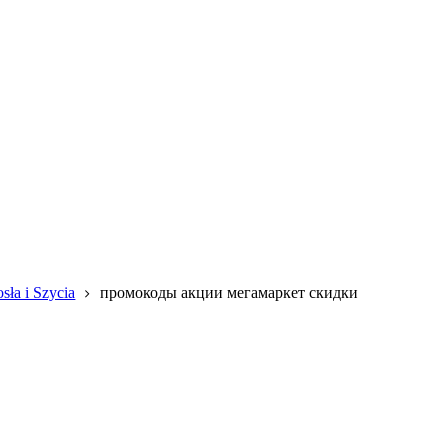
sła i Szycia
промокоды акции мегамаркет скидки