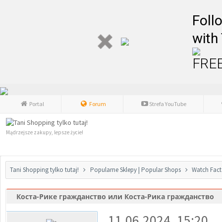
Foll
with
FREE
Portal
Forum
Strefa YouTube
Mądrzejsze zakupy, lepsze życie!
Tani Shopping tylko tutaj!
Popularne Sklepy | Popular Shops
Watch Fact
Коста-Рике гражданство или Коста-Рика гражданство
0 głosów - średnia: 0
1
2
3
4
5
11.06.2024, 15:20