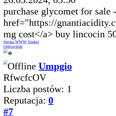
purchase glycomet for sale 
href="https://gnantiacidity
mg cost</a> buy lincocin 5
Strona WWW
Szukaj
Odpowiedz
Umpgio
RfwcfcOV
Liczba postów: 1
Reputacja:
0
#7