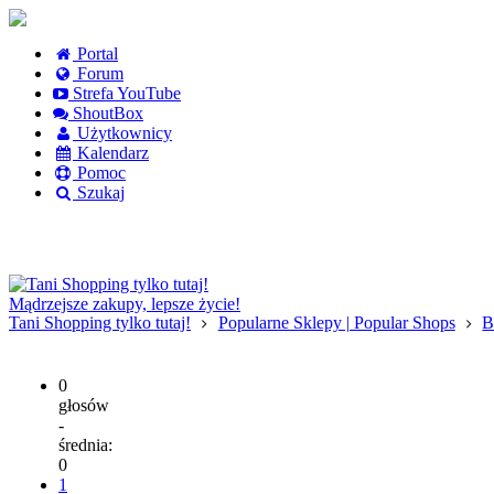
Portal
Forum
Strefa YouTube
ShoutBox
Użytkownicy
Kalendarz
Pomoc
Szukaj
Logowanie
Logowanie Facebook
Rejestracja
Mądrzejsze zakupy, lepsze życie!
Tani Shopping tylko tutaj!
Popularne Sklepy | Popular Shops
B
0
głosów
-
średnia:
0
1