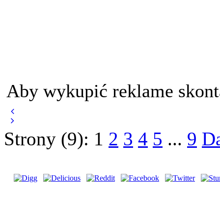
Aby wykupić reklame skont
Strony (9):
1
2
3
4
5
...
9
Da