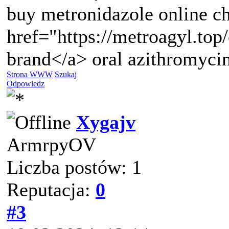
buy metronidazole online ch
href="https://metroagyl.to
brand</a> oral azithromyc
Strona WWW
Szukaj
Odpowiedz
Xygajv
ArmrpyOV
Liczba postów: 1
Reputacja:
0
#3