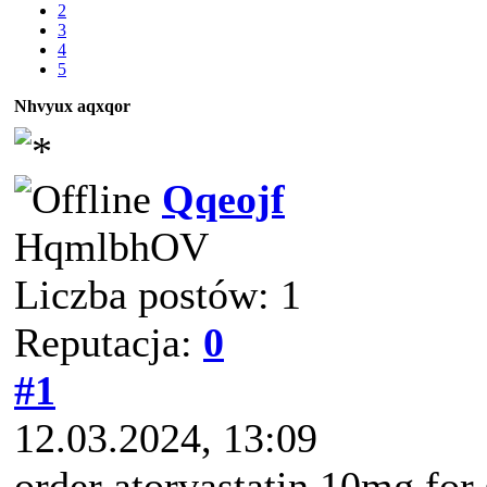
2
3
4
5
Nhvyux aqxqor
Qqeojf
HqmlbhOV
Liczba postów: 1
Reputacja:
0
#1
12.03.2024, 13:09
order atorvastatin 10mg for 