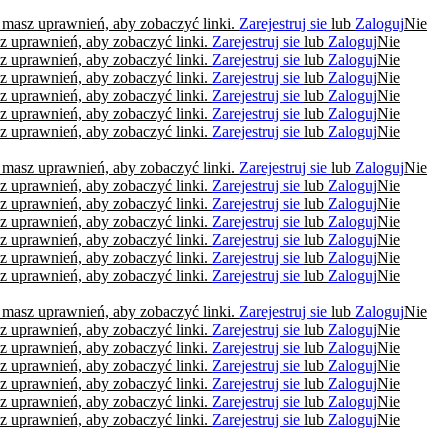
 masz uprawnień, aby zobaczyć linki.
Zarejestruj sie
lub
Zaloguj
Nie
z uprawnień, aby zobaczyć linki.
Zarejestruj sie
lub
Zaloguj
Nie
z uprawnień, aby zobaczyć linki.
Zarejestruj sie
lub
Zaloguj
Nie
z uprawnień, aby zobaczyć linki.
Zarejestruj sie
lub
Zaloguj
Nie
z uprawnień, aby zobaczyć linki.
Zarejestruj sie
lub
Zaloguj
Nie
z uprawnień, aby zobaczyć linki.
Zarejestruj sie
lub
Zaloguj
Nie
z uprawnień, aby zobaczyć linki.
Zarejestruj sie
lub
Zaloguj
Nie
 masz uprawnień, aby zobaczyć linki.
Zarejestruj sie
lub
Zaloguj
Nie
z uprawnień, aby zobaczyć linki.
Zarejestruj sie
lub
Zaloguj
Nie
z uprawnień, aby zobaczyć linki.
Zarejestruj sie
lub
Zaloguj
Nie
z uprawnień, aby zobaczyć linki.
Zarejestruj sie
lub
Zaloguj
Nie
z uprawnień, aby zobaczyć linki.
Zarejestruj sie
lub
Zaloguj
Nie
z uprawnień, aby zobaczyć linki.
Zarejestruj sie
lub
Zaloguj
Nie
z uprawnień, aby zobaczyć linki.
Zarejestruj sie
lub
Zaloguj
Nie
 masz uprawnień, aby zobaczyć linki.
Zarejestruj sie
lub
Zaloguj
Nie
z uprawnień, aby zobaczyć linki.
Zarejestruj sie
lub
Zaloguj
Nie
z uprawnień, aby zobaczyć linki.
Zarejestruj sie
lub
Zaloguj
Nie
z uprawnień, aby zobaczyć linki.
Zarejestruj sie
lub
Zaloguj
Nie
z uprawnień, aby zobaczyć linki.
Zarejestruj sie
lub
Zaloguj
Nie
z uprawnień, aby zobaczyć linki.
Zarejestruj sie
lub
Zaloguj
Nie
z uprawnień, aby zobaczyć linki.
Zarejestruj sie
lub
Zaloguj
Nie