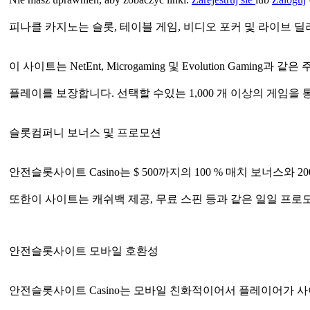
피나클 카지노는 슬롯, 테이블 게임, 비디오 포커 및 라이브 
이 사이트는 NetEnt, Microgaming 및 Evolution G
플레이를 보장합니다. 선택할 수있는 1,000 개 이상의 게임을
슬롯컴퍼니 보너스 및 프로모션
안전슬롯사이트 Casino는 $ 500까지의 100 % 매치 보너스
또한이 사이트는 캐쉬백 제공, 무료 스핀 등과 같은 일일 프로
안전슬롯사이트 모바일 호환성
안전슬롯사이트 Casino는 모바일 친화적이어서 플레이어가 