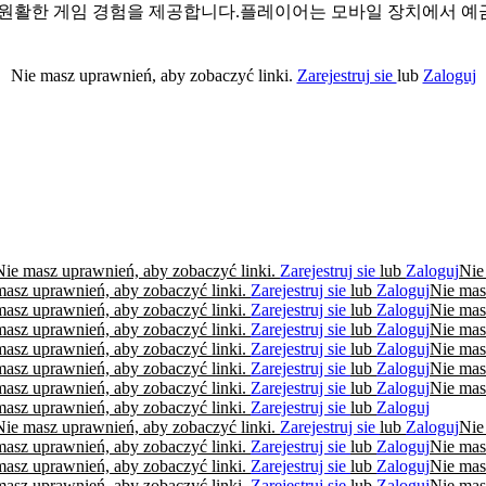
원활한 게임 경험을 제공합니다.플레이어는 모바일 장치에서 예금
Nie masz uprawnień, aby zobaczyć linki.
Zarejestruj sie
lub
Zaloguj
Nie masz uprawnień, aby zobaczyć linki.
Zarejestruj sie
lub
Zaloguj
Nie
masz uprawnień, aby zobaczyć linki.
Zarejestruj sie
lub
Zaloguj
Nie mas
masz uprawnień, aby zobaczyć linki.
Zarejestruj sie
lub
Zaloguj
Nie mas
masz uprawnień, aby zobaczyć linki.
Zarejestruj sie
lub
Zaloguj
Nie mas
masz uprawnień, aby zobaczyć linki.
Zarejestruj sie
lub
Zaloguj
Nie mas
masz uprawnień, aby zobaczyć linki.
Zarejestruj sie
lub
Zaloguj
Nie mas
masz uprawnień, aby zobaczyć linki.
Zarejestruj sie
lub
Zaloguj
Nie mas
masz uprawnień, aby zobaczyć linki.
Zarejestruj sie
lub
Zaloguj
Nie masz uprawnień, aby zobaczyć linki.
Zarejestruj sie
lub
Zaloguj
Nie
masz uprawnień, aby zobaczyć linki.
Zarejestruj sie
lub
Zaloguj
Nie mas
masz uprawnień, aby zobaczyć linki.
Zarejestruj sie
lub
Zaloguj
Nie mas
masz uprawnień, aby zobaczyć linki.
Zarejestruj sie
lub
Zaloguj
Nie mas