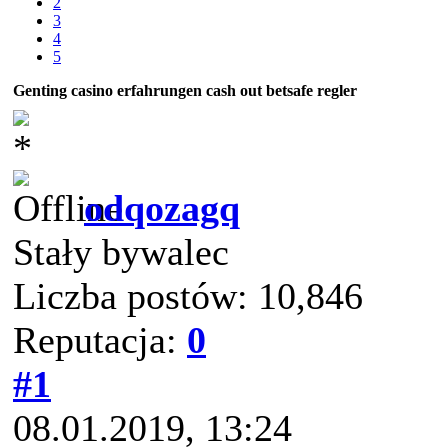
2
3
4
5
Genting casino erfahrungen cash out betsafe regler
odqozagq
Stały bywalec
Liczba postów: 10,846
Reputacja:
0
#1
08.01.2019, 13:24