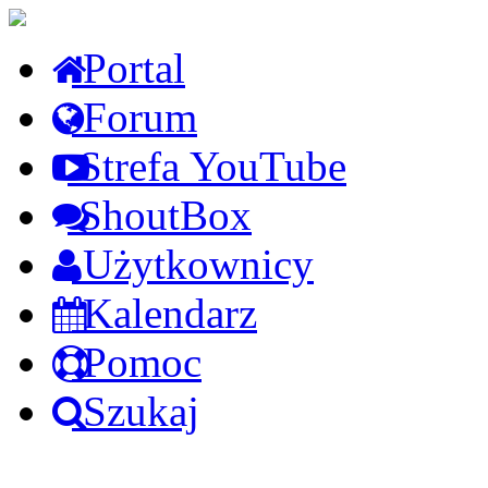
Portal
Forum
Strefa YouTube
ShoutBox
Użytkownicy
Kalendarz
Pomoc
Szukaj