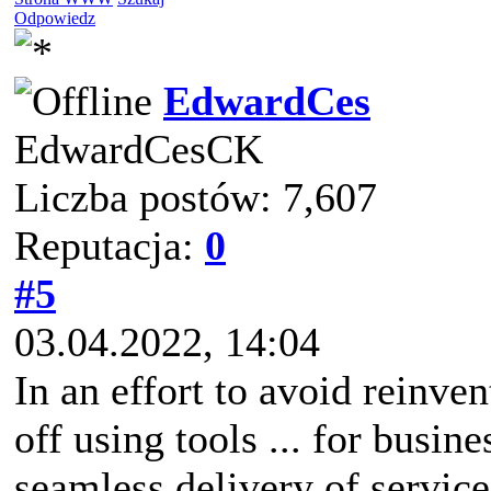
Odpowiedz
EdwardCes
EdwardCesCK
Liczba postów: 7,607
Reputacja:
0
#5
03.04.2022, 14:04
In an effort to avoid reinve
off using tools ... for busin
seamless delivery of servi