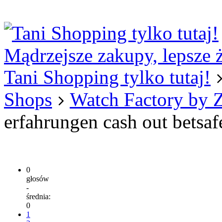
Logowanie
Logowanie Facebook
Rejestracja
Mądrzejsze zakupy, lepsze 
Tani Shopping tylko tutaj!
Shops
Watch Factory by 
erfahrungen cash out betsaf
0
głosów
-
średnia:
0
1