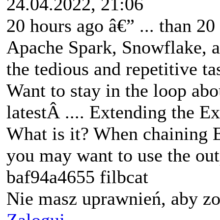
24.04.2022, 21:06
20 hours ago â€” ... than 20
Apache Spark, Snowflake, a
the tedious and repetitive ta
Want to stay in the loop abo
latestÂ .... Extending the 
What is it? When chaining E
you may want to use the outp
baf94a4655 filbcat
Nie masz uprawnień, aby zo