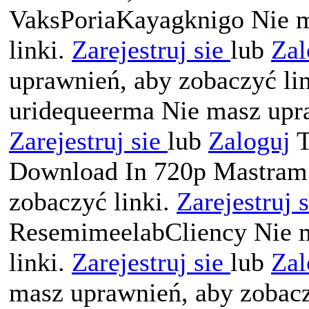
VaksPoriaKayagknigo Nie m
linki.
Zarejestruj sie
lub
Zal
uprawnień, aby zobaczyć li
uridequeerma Nie masz upra
Zarejestruj sie
lub
Zaloguj
T
Download In 720p Mastram 
zobaczyć linki.
Zarejestruj 
ResemimeelabCliency Nie m
linki.
Zarejestruj sie
lub
Zal
masz uprawnień, aby zobacz