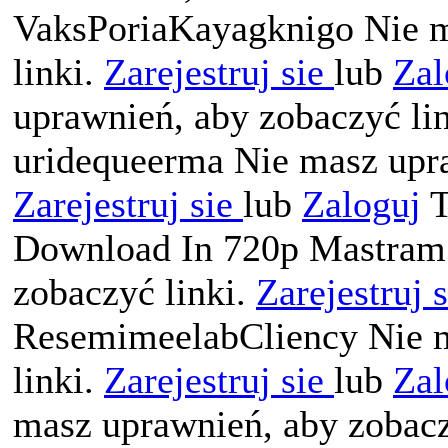
VaksPoriaKayagknigo Nie m
linki.
Zarejestruj sie
lub
Zal
uprawnień, aby zobaczyć li
uridequeerma Nie masz upra
Zarejestruj sie
lub
Zaloguj
T
Download In 720p Mastram 
zobaczyć linki.
Zarejestruj 
ResemimeelabCliency Nie m
linki.
Zarejestruj sie
lub
Zal
masz uprawnień, aby zobacz