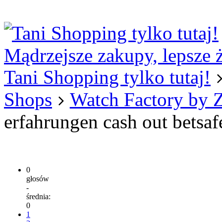
Logowanie
Logowanie Facebook
Rejestracja
Mądrzejsze zakupy, lepsze 
Tani Shopping tylko tutaj!
Shops
Watch Factory by 
erfahrungen cash out betsaf
0
głosów
-
średnia:
0
1