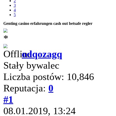
2
3
4
5
Genting casino erfahrungen cash out betsafe regler
odqozagq
Stały bywalec
Liczba postów: 10,846
Reputacja:
0
#1
08.01.2019, 13:24