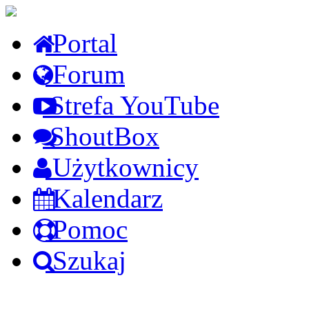
Portal
Forum
Strefa YouTube
ShoutBox
Użytkownicy
Kalendarz
Pomoc
Szukaj