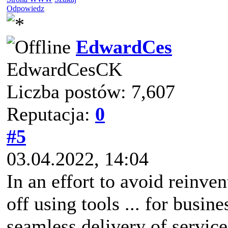
Odpowiedz
EdwardCes
EdwardCesCK
Liczba postów: 7,607
Reputacja:
0
#5
03.04.2022, 14:04
In an effort to avoid reinve
off using tools ... for busin
seamless delivery of servi