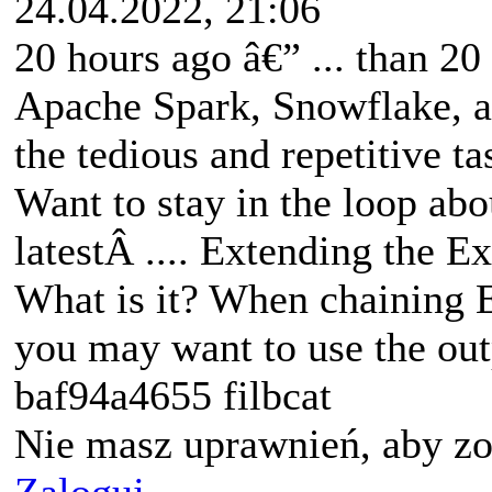
24.04.2022, 21:06
20 hours ago â€” ... than 20
Apache Spark, Snowflake, a
the tedious and repetitive ta
Want to stay in the loop abo
latestÂ .... Extending the 
What is it? When chaining E
you may want to use the outp
baf94a4655 filbcat
Nie masz uprawnień, aby zo