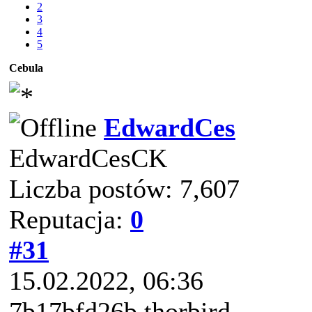
2
3
4
5
Cebula
EdwardCes
EdwardCesCK
Liczba postów: 7,607
Reputacja:
0
#31
15.02.2022, 06:36
7b17bfd26b thorbird