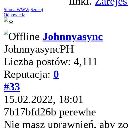
linki.
Zarejes
Strona WWW
Szukaj
Odpowiedz
Johnnyasync
JohnnyasyncPH
Liczba postów: 4,111
Reputacja:
0
#33
15.02.2022, 18:01
7b17bfd26b perewhe
Nie masz uprawnień, aby zo