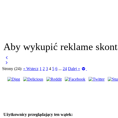
Aby wykupić reklame skont
Strony (24):
« Wstecz
1
2
3
4
5
6
...
24
Dalej »
Użytkownicy przeglądający ten wątek: