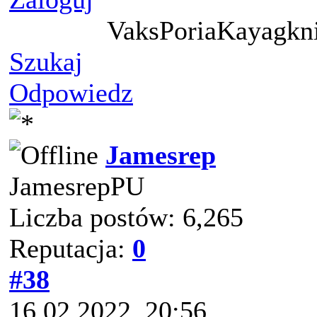
VaksPoriaKayagkni
Szukaj
Odpowiedz
Jamesrep
JamesrepPU
Liczba postów: 6,265
Reputacja:
0
#38
16.02.2022, 20:56