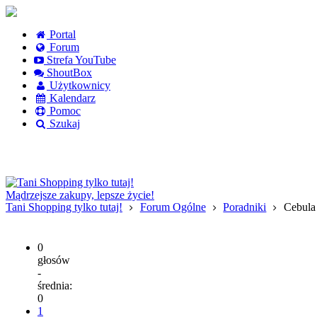
Portal
Forum
Strefa YouTube
ShoutBox
Użytkownicy
Kalendarz
Pomoc
Szukaj
Logowanie
Logowanie Facebook
Rejestracja
Mądrzejsze zakupy, lepsze życie!
Tani Shopping tylko tutaj!
Forum Ogólne
Poradniki
Cebula
0
głosów
-
średnia:
0
1