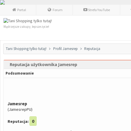
Portal
Forum
Strefa YouTube
Mądrzejsze zakupy, lepsze życie!
Tani Shopping tylko tutaj!
Profil Jamesrep
Reputacja
Reputacja użytkownika Jamesrep
Podsumowanie
Jamesrep
(JamesrepPU)
0
Reputacja: