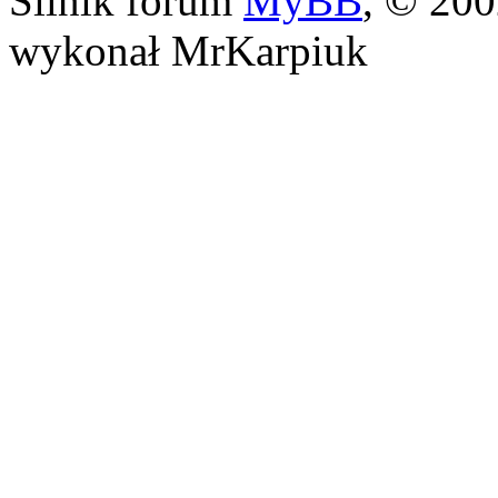
Silnik forum
MyBB
, © 20
wykonał MrKarpiuk