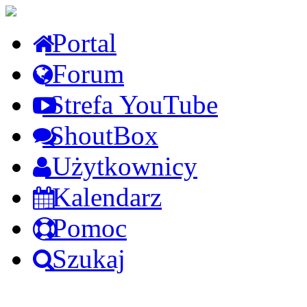
Portal
Forum
Strefa YouTube
ShoutBox
Użytkownicy
Kalendarz
Pomoc
Szukaj