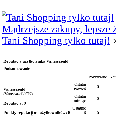
Logowanie
Logowanie Facebook
Rejestracja
Mądrzejsze zakupy, lepsze 
Tani Shopping tylko tutaj!
Reputacja użytkownika Vanessaseild
Podsumowanie
Pozytywne
Neu
Ostatni
0
tydzień
Vanessaseild
(VanessaseildCN)
Ostatni
0
miesiąc
Reputacja:
0
Ostatnie
Punkty reputacji od użytkowników: 0
6
0