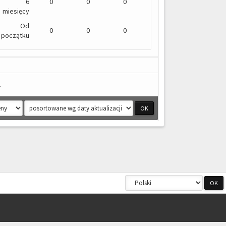
6
0
0
0
miesięcy
Od
0
0
0
początku
.