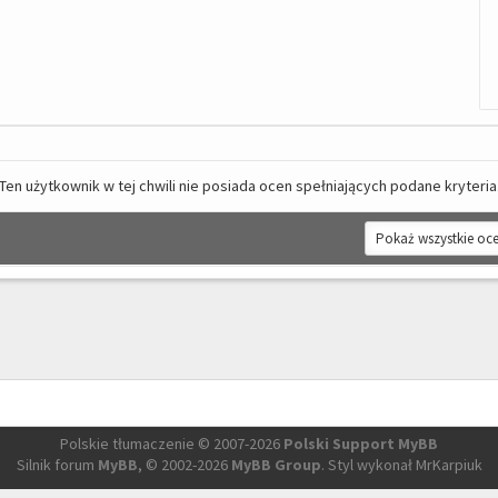
Ten użytkownik w tej chwili nie posiada ocen spełniających podane kryteria
Polskie tłumaczenie © 2007-2026
Polski Support MyBB
Silnik forum
MyBB
, © 2002-2026
MyBB Group
. Styl wykonał MrKarpiuk