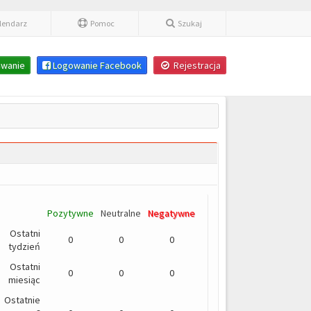
lendarz
Pomoc
Szukaj
wanie
Logowanie Facebook
Rejestracja
Pozytywne
Neutralne
Negatywne
Ostatni
0
0
0
tydzień
Ostatni
0
0
0
miesiąc
Ostatnie