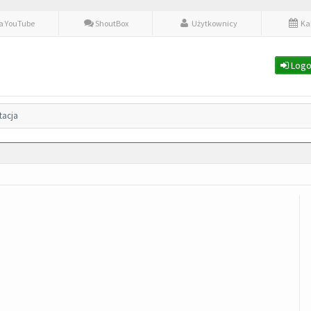
fa YouTube
ShoutBox
Użytkownicy
Ka
Logo
tacja