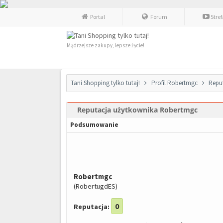
Portal
Forum
Stre
Mądrzejsze zakupy, lepsze życie!
Tani Shopping tylko tutaj!
Profil Robertmgc
Repu
Reputacja użytkownika Robertmgc
Podsumowanie
Robertmgc
(RobertugdES)
0
Reputacja: