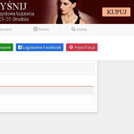
lendarz
Pomoc
Szukaj
wanie
Logowanie Facebook
Rejestracja