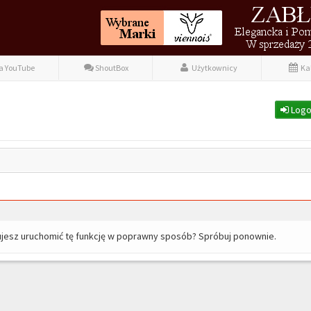
fa YouTube
ShoutBox
Użytkownicy
Ka
Logo
ujesz uruchomić tę funkcję w poprawny sposób? Spróbuj ponownie.