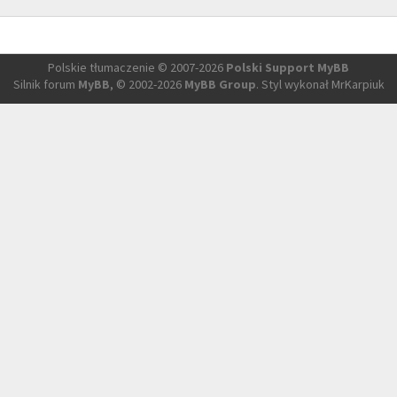
Polskie tłumaczenie © 2007-2026
Polski Support MyBB
Silnik forum
MyBB
, © 2002-2026
MyBB Group
. Styl wykonał MrKarpiuk