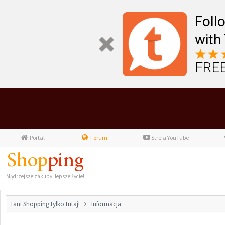
Foll
with
FREE
Portal
Forum
Strefa YouTube
Mądrzejsze zakupy, lepsze życie!
Tani Shopping tylko tutaj!
Informacja