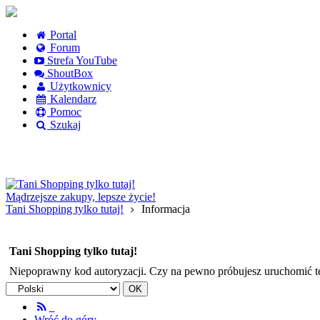
Portal
Forum
Strefa YouTube
ShoutBox
Użytkownicy
Kalendarz
Pomoc
Szukaj
Logowanie
Logowanie Facebook
Rejestracja
Mądrzejsze zakupy, lepsze życie!
Tani Shopping tylko tutaj!
Informacja
Tani Shopping tylko tutaj!
Niepoprawny kod autoryzacji. Czy na pewno próbujesz uruchomić 
Wróć do góry