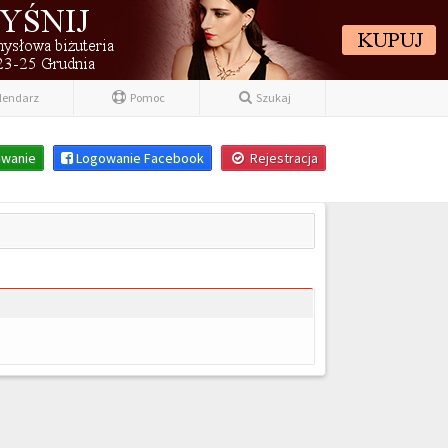
lendarz
Pomoc
Szukaj
wanie
Logowanie Facebook
Rejestracja