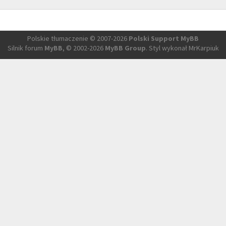
Polskie tłumaczenie © 2007-2026
Polski Support MyBB
Silnik forum
MyBB
, © 2002-2026
MyBB Group
. Styl wykonał MrKarpiuk