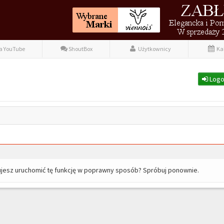
fa YouTube
ShoutBox
Użytkownicy
Ka
Logo
ujesz uruchomić tę funkcję w poprawny sposób? Spróbuj ponownie.